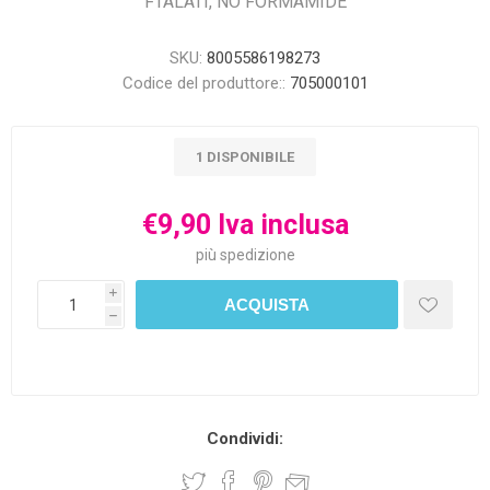
FTALATI, NO FORMAMIDE
SKU:
8005586198273
Codice del produttore::
705000101
1 DISPONIBILE
€9,90 Iva inclusa
più
spedizione
i
h
Condividi: