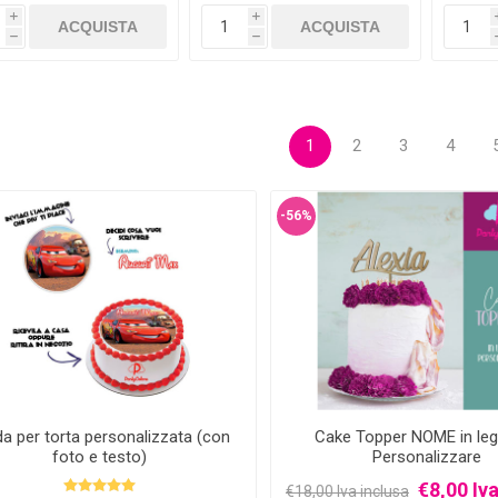
i
i
h
h
1
2
3
4
-56%
da per torta personalizzata (con
Cake Topper NOME in le
foto e testo)
Personalizzare
€8,00 Iva
€18,00 Iva inclusa