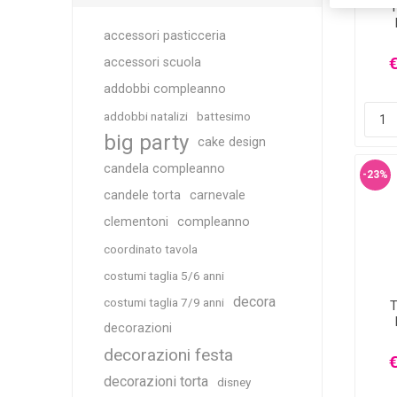
T
accessori pasticceria
€
accessori scuola
addobbi compleanno
addobbi natalizi
battesimo
big party
cake design
candela compleanno
-23%
candele torta
carnevale
clementoni
compleanno
coordinato tavola
costumi taglia 5/6 anni
decora
costumi taglia 7/9 anni
T
decorazioni
decorazioni festa
€
decorazioni torta
disney