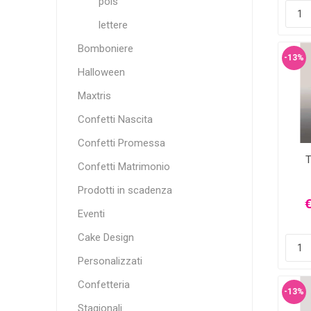
pois
lettere
Bomboniere
-13%
Halloween
Maxtris
Confetti Nascita
Confetti Promessa
T
Confetti Matrimonio
Prodotti in scadenza
€
Eventi
Cake Design
Personalizzati
Confetteria
-13%
Stagionali