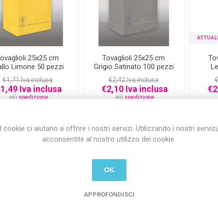
ATTUAL
ovaglioli 25x25 cm
Tovaglioli 25x25 cm
To
allo Limone 50 pezzi
Grigio Satinato 100 pezzi
Le
€1,71 Iva inclusa
€2,42 Iva inclusa
€
1,49 Iva inclusa
€2,10 Iva inclusa
€2
più
spedizione
più
spedizione
i
i
h
h
I cookie ci aiutano a offrire i nostri servizi. Utilizzando i nostri servizi
acconsentite al nostro utilizzo dei cookie.
-23%
-23%
OK
APPROFONDISCI