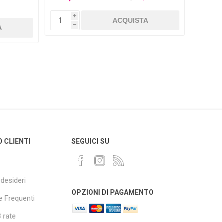
Da €0
i
h
O CLIENTI
SEGUICI SU
 desideri
OPZIONI DI PAGAMENTO
 Frequenti
 rate