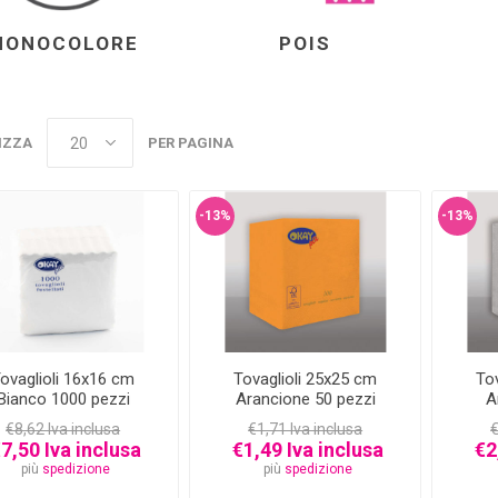
MONOCOLORE
POIS
IZZA
PER PAGINA
-13%
-13%
ovaglioli 16x16 cm
Tovaglioli 25x25 cm
To
Bianco 1000 pezzi
Arancione 50 pezzi
A
€8,62 Iva inclusa
€1,71 Iva inclusa
€
7,50 Iva inclusa
€1,49 Iva inclusa
€2
più
spedizione
più
spedizione