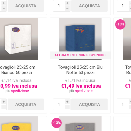
i
i
h
h
-13%
ATTUALMENTE NON DISPONIBILE
ovaglioli 25x25 cm
Tovaglioli 25x25 cm Blu
To
Bianco 50 pezzi
Notte 50 pezzi
Bo
€1,14 Iva inclusa
€1,71 Iva inclusa
€
0,99 Iva inclusa
€1,49 Iva inclusa
€1
più
spedizione
più
spedizione
i
i
h
h
-13%