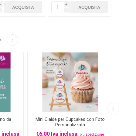
i
i
h
h
5
-33%
gno da
Mini Cialde per Cupcakes con Foto
Cio
Personalizzata
Even
 inclusa
€6,00 Iva inclusa
più
spedizione