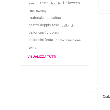
feste
Halloween
eventi
fiocchi
linea sweety
materiale scolastico
nastro doppio raso
palloncini
palloncini 10 pollici
palloncini festa
prima comunione
torta
VISUALIZZA TUTTI
zati per
Nome Personalizzato in Plexiglass
Cial
e Grafica