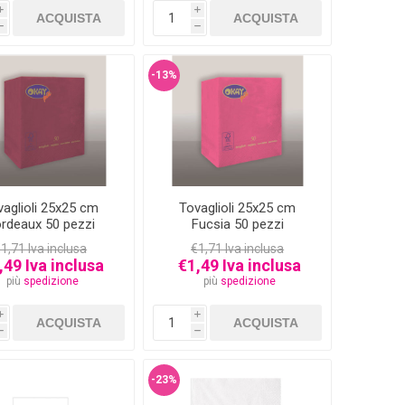
i
i
h
h
-13%
vaglioli 25x25 cm
Tovaglioli 25x25 cm
rdeaux 50 pezzi
Fucsia 50 pezzi
1,71 Iva inclusa
€1,71 Iva inclusa
,49 Iva inclusa
€1,49 Iva inclusa
più
spedizione
più
spedizione
i
i
h
h
-23%