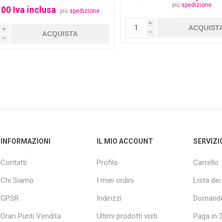
più
spedizione
,00 Iva inclusa
più
spedizione
i
i
h
h
INFORMAZIONI
IL MIO ACCOUNT
SERVIZI
Contatti
Profilo
Carrello
Chi Siamo
I miei ordini
Lista dei
GPSR
Indirizzi
Domande
Orari Punti Vendita
Ultimi prodotti visti
Paga in 3