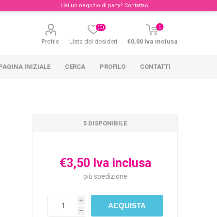
Hai un negozio di party?
Contattaci
0
(0)
Profilo
Lista dei desideri
€0,00 Iva inclusa
PAGINA INIZIALE
CERCA
PROFILO
CONTATTI
5 DISPONIBILE
€3,50 Iva inclusa
più
spedizione
i
h