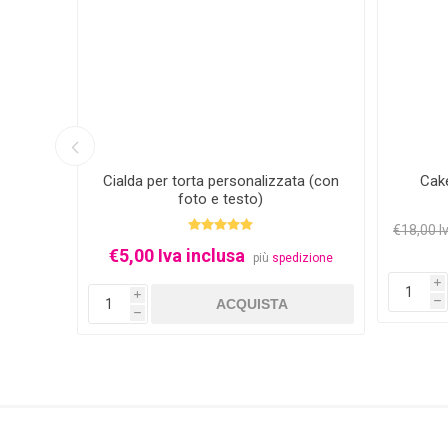
glass
Cialda per torta personalizzata (con
Cak
foto e testo)
€18,00 I
€5,00 Iva inclusa
izione
più
spedizione
i
i
h
h