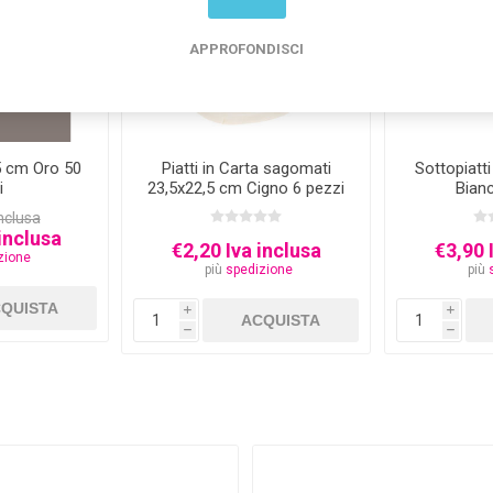
APPROFONDISCI
5 cm Oro 50
Piatti in Carta sagomati
Sottopiatt
i
23,5x22,5 cm Cigno 6 pezzi
Bianc
inclusa
inclusa
€2,20 Iva inclusa
€3,90 
zione
più
spedizione
più
i
i
h
h