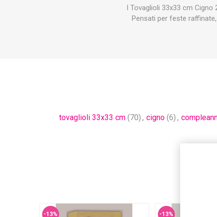
I Tovaglioli 33x33 cm Cigno
Pensati per feste raffinat
tovaglioli 33x33 cm
(70)
,
cigno
(6)
,
compleann
-13%
-13%