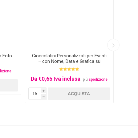
n Foto
Cioccolatini Personalizzati per Eventi
Nome 
– con Nome, Data e Grafica su
Misura
dizione
Da €0,65 Iva inclusa
€5,0
più
spedizione
i
i
h
h