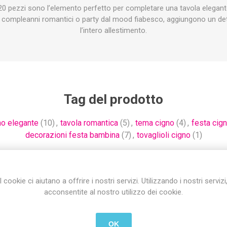
 20 pezzi sono l’elemento perfetto per completare una tavola elegan
e, compleanni romantici o party dal mood fiabesco, aggiungono un det
l’intero allestimento.
Tag del prodotto
o elegante
(10)
,
tavola romantica
(5)
,
tema cigno
(4)
,
festa cig
decorazioni festa bambina
(7)
,
tovaglioli cigno
(1)
I cookie ci aiutano a offrire i nostri servizi. Utilizzando i nostri servizi
Hanno acquistato anche
acconsentite al nostro utilizzo dei cookie.
OK