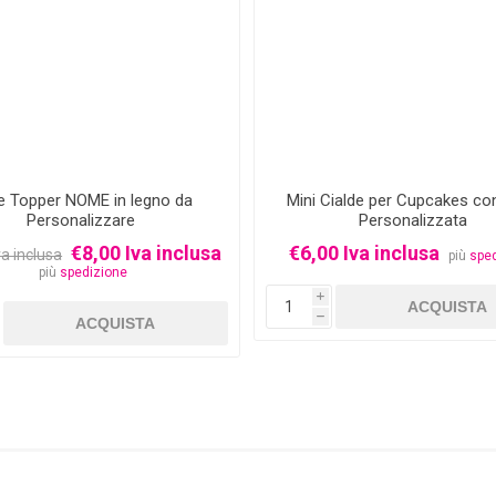
e Topper NOME in legno da
Mini Cialde per Cupcakes co
Personalizzare
Personalizzata
€8,00 Iva inclusa
€6,00 Iva inclusa
va inclusa
più
spe
più
spedizione
i
h