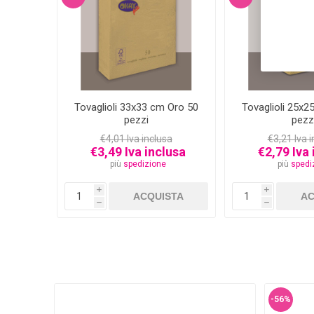
Tovaglioli 33x33 cm Oro 50
Tovaglioli 25x2
pezzi
pezz
€4,01 Iva inclusa
€3,21 Iva 
€3,49 Iva inclusa
€2,79 Iva 
più
spedizione
più
spedi
i
i
h
h
-56%