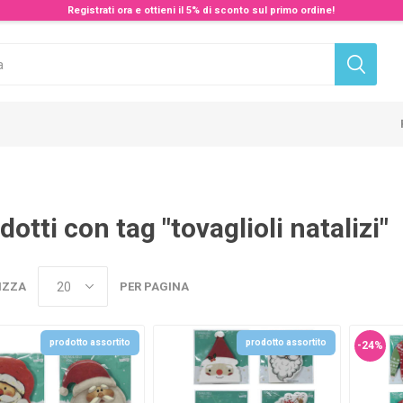
Registrati ora e ottieni il 5% di sconto sul primo ordine!
dotti con tag "tovaglioli natalizi"
IZZA
PER PAGINA
prodotto assortito
prodotto assortito
-24%