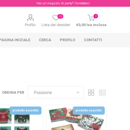
Hai un negozio di party?
Contattaci
0
(0)
Profilo
Lista dei desideri
€0,00 Iva inclusa
PAGINA INIZIALE
CERCA
PROFILO
CONTATTI
ORDINA PER
prodotto assortito
prodotto assortito