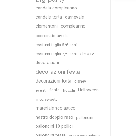
candela compleanno
candele torta
carnevale
clementoni
compleanno
coordinato tavola
costumi taglia 5/6 anni
decora
costumi taglia 7/9 anni
decorazioni
decorazioni festa
decorazioni torta
disney
feste
Halloween
eventi
fiocchi
linea sweety
materiale scolastico
nastro doppio raso
palloncini
palloncini 10 pollici
palloncini festa
prima comunione