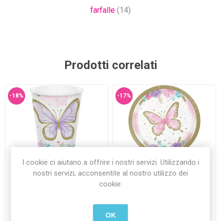
farfalle
(14)
Prodotti correlati
-18%
-17%
I cookie ci aiutano a offrire i nostri servizi. Utilizzando i
Bicchieri 266 ml Farfalle 8
Piatti 17 cm Farfalle 8 pezzi
nostri servizi, acconsentite al nostro utilizzo dei
pezzi
cookie.
€3,90 Iva inclusa
€3,50 Iva inclusa
€3,20 Iva inclusa
€2,90 Iva inclusa
OK
più
spedizione
più
spedizione