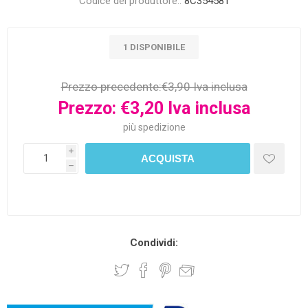
Codice del produttore::
8C354581
1 DISPONIBILE
Prezzo precedente:
€3,90 Iva inclusa
Prezzo:
€3,20 Iva inclusa
più
spedizione
i
h
Condividi: