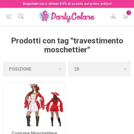
Registrati ora e ottieni il 5% di sconto sul primo ordine!
0
Prodotti con tag "travestimento
moschettier"
Costume Moschettiere