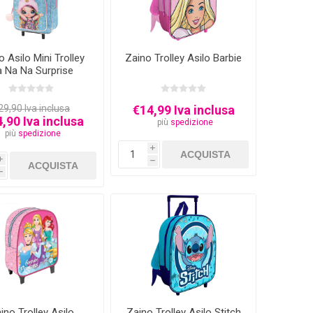
o Asilo Mini Trolley
Zaino Trolley Asilo Barbie
 Na Na Surprise
29,90 Iva inclusa
€14,99 Iva inclusa
,90 Iva inclusa
più
spedizione
più
spedizione
i
i
h
h
ino Trolley Asilo
Zaino Trolley Asilo Stitch