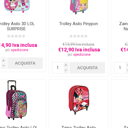
rolley Asilo 3D LOL
Trolley Asilo Pinypon
Zain
SURPRISE
Na
4,90 Iva inclusa
€19,99 Iva inclusa
€
€12,90 Iva inclusa
€14
più
spedizione
più
spedizione
i
i
h
h
ino Trolley Asilo LOL
Zaino Trolley Asilo
Za