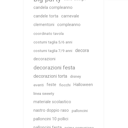
candela compleanno
candele torta
carnevale
clementoni
compleanno
coordinato tavola
costumi taglia 5/6 anni
decora
costumi taglia 7/9 anni
decorazioni
decorazioni festa
decorazioni torta
disney
feste
Halloween
eventi
fiocchi
linea sweety
materiale scolastico
nastro doppio raso
palloncini
palloncini 10 pollici
palloncini festa
prima comunione