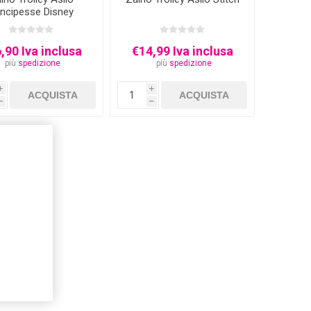
incipesse Disney
,90 Iva inclusa
€14,99 Iva inclusa
più
spedizione
più
spedizione
i
i
h
h
,