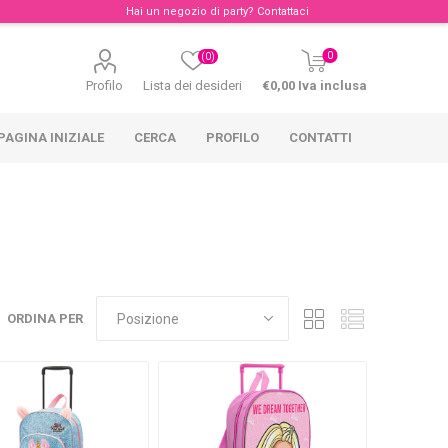
Hai un negozio di party?
Contattaci
0
(0)
Profilo
Lista dei desideri
€0,00 Iva inclusa
PAGINA INIZIALE
CERCA
PROFILO
CONTATTI
ORDINA PER