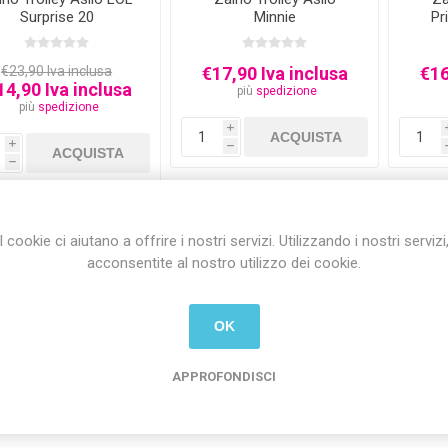
Surprise 20
Minnie
Pr
€23,90 Iva inclusa
€17,90 Iva inclusa
€16
14,90 Iva inclusa
più
spedizione
più
spedizione
i
i
h
h
I cookie ci aiutano a offrire i nostri servizi. Utilizzando i nostri servizi
acconsentite al nostro utilizzo dei cookie.
OK
APPROFONDISCI