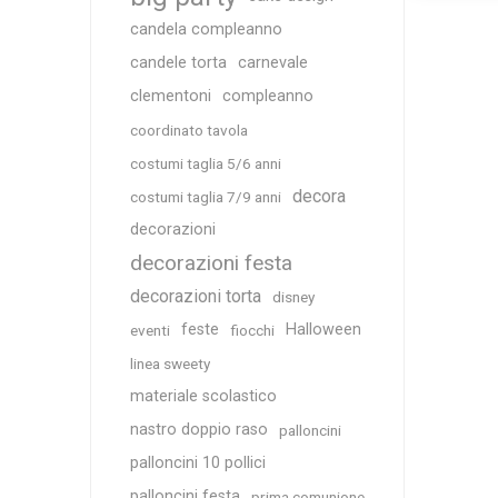
candela compleanno
candele torta
carnevale
clementoni
compleanno
coordinato tavola
costumi taglia 5/6 anni
decora
costumi taglia 7/9 anni
decorazioni
decorazioni festa
decorazioni torta
disney
feste
Halloween
eventi
fiocchi
linea sweety
materiale scolastico
nastro doppio raso
palloncini
palloncini 10 pollici
palloncini festa
prima comunione