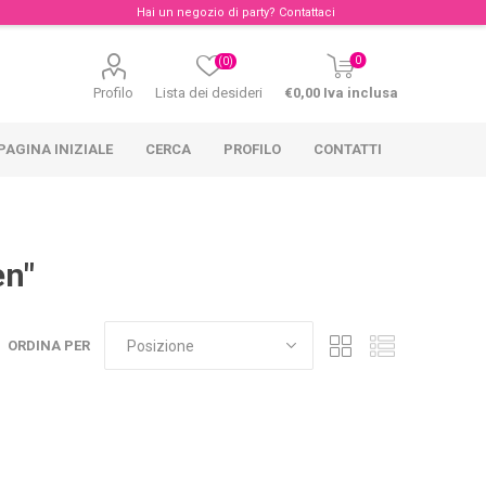
Hai un negozio di party?
Contattaci
0
(0)
Profilo
Lista dei desideri
€0,00 Iva inclusa
PAGINA INIZIALE
CERCA
PROFILO
CONTATTI
en"
ORDINA PER