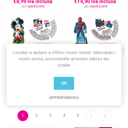
€8,99 Iva inclusa
€14,90 Iva inclusa
più
spedizione
più
spedizione
ATTUALMENTE NON DISPONIBILE
I cookie ci aiutano a offrire i nostri servizi. Utilizzando i
nostri servizi, acconsentite al nostro utilizzo dei
Maxi Set Sagomato Mickey
Maxi Set Sagomato
cookie.
Mouse con colori e
Spiderman con colori e
accessori
accessori
€14,90 Iva inclusa
€14,90 Iva inclusa
OK
più
spedizione
più
spedizione
APPROFONDISCI
1
2
3
4
5