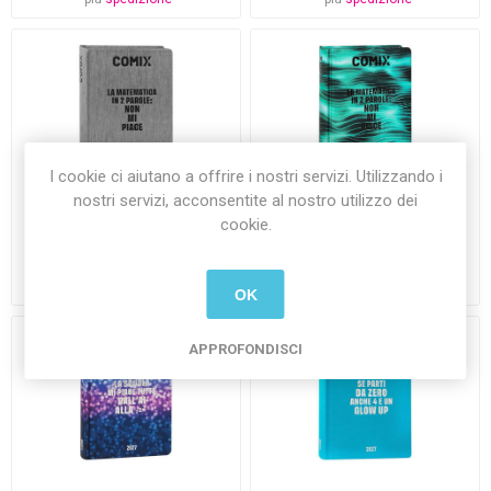
I cookie ci aiutano a offrire i nostri servizi. Utilizzando i
nostri servizi, acconsentite al nostro utilizzo dei
Diario Comix 2027 Datato
Diario Comix 2027 Datato
cookie.
Mignon 9x12,5 cm
Mignon 9x12,5 cm
€18,50 Iva inclusa
€18,50 Iva inclusa
più
spedizione
più
spedizione
OK
APPROFONDISCI