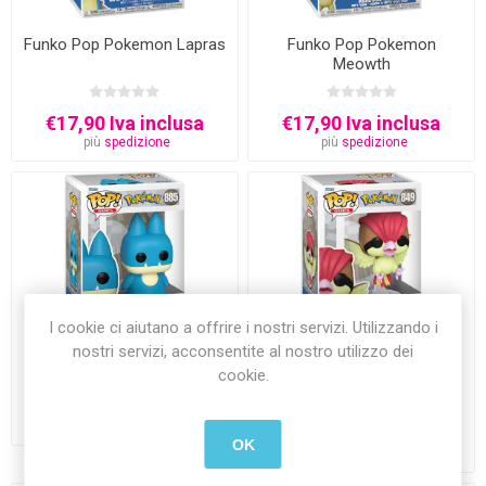
Funko Pop Pokemon Lapras
Funko Pop Pokemon
Meowth
€17,90 Iva inclusa
€17,90 Iva inclusa
più
spedizione
più
spedizione
I cookie ci aiutano a offrire i nostri servizi. Utilizzando i
nostri servizi, acconsentite al nostro utilizzo dei
Funko Pop Pokemon
Funko Pop Pokemon
cookie.
Munchlax
Pidgeotto
€17,90 Iva inclusa
più
spedizione
€17,90 Iva inclusa
OK
più
spedizione