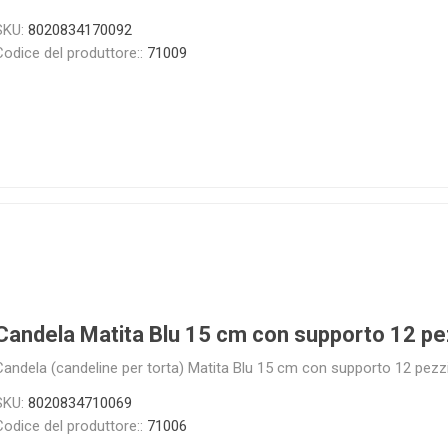
SKU:
8020834170092
Codice del produttore::
71009
Candela Matita Blu 15 cm con supporto 12 pe
Candela (candeline per torta) Matita Blu 15 cm con supporto 12 pezz
SKU:
8020834710069
Codice del produttore::
71006