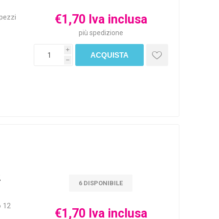
€1,70 Iva inclusa
pezzi
più
spedizione
i
h
2
6 DISPONIBILE
o 12
€1,70 Iva inclusa