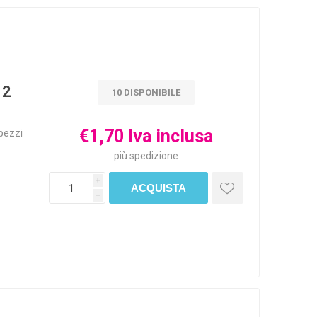
12
10 DISPONIBILE
€1,70 Iva inclusa
pezzi
più
spedizione
i
h