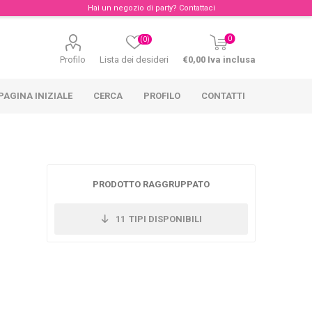
Hai un negozio di party?
Contattaci
0
(0)
Profilo
Lista dei desideri
€0,00 Iva inclusa
PAGINA INIZIALE
CERCA
PROFILO
CONTATTI
PRODOTTO RAGGRUPPATO
11
TIPI DISPONIBILI