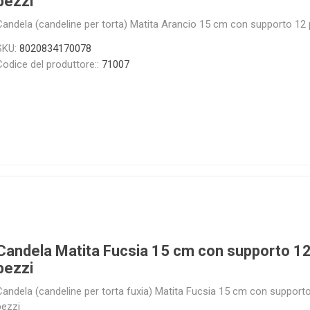
pezzi
Candela (candeline per torta) Matita Arancio 15 cm con supporto 12 
SKU:
8020834170078
Codice del produttore::
71007
Candela Matita Fucsia 15 cm con supporto 1
pezzi
Candela (candeline per torta fuxia) Matita Fucsia 15 cm con support
pezzi