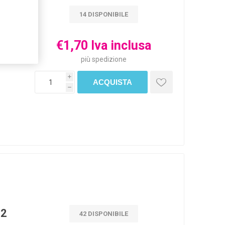
14 DISPONIBILE
 12
€1,70 Iva inclusa
più
spedizione
i
h
12
42 DISPONIBILE