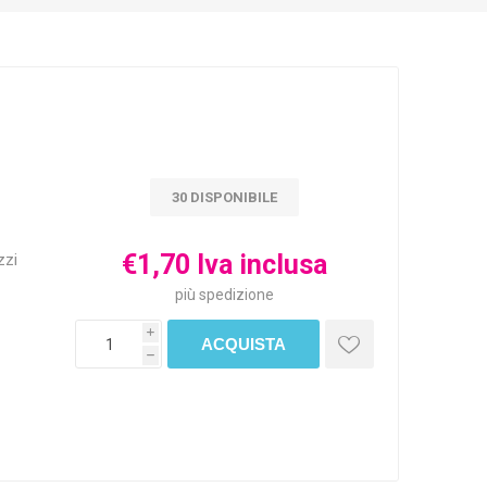
30 DISPONIBILE
€1,70 Iva inclusa
zzi
più
spedizione
i
h