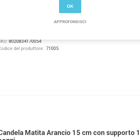
Candela Matita Gialla 15 cm con supporto 12
OK
pezzi
APPROFONDISCI
Candela (candeline per torta gialle) Matita Gialla 15 cm con supporto
pezzi
SKU:
8020834170054
Codice del produttore::
71005
Candela Matita Arancio 15 cm con supporto 