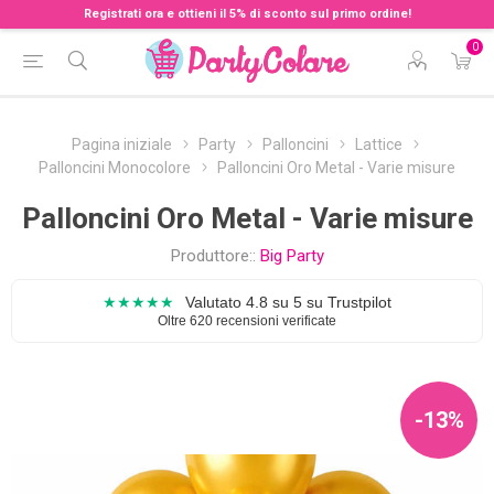
Registrati ora e ottieni il 5% di sconto sul primo ordine!
0
Pagina iniziale
Party
Palloncini
Lattice
Palloncini Monocolore
Palloncini Oro Metal - Varie misure
Palloncini Oro Metal - Varie misure
Produttore::
Big Party
★★★★★
Valutato 4.8 su 5 su Trustpilot
Oltre 620 recensioni verificate
-13%