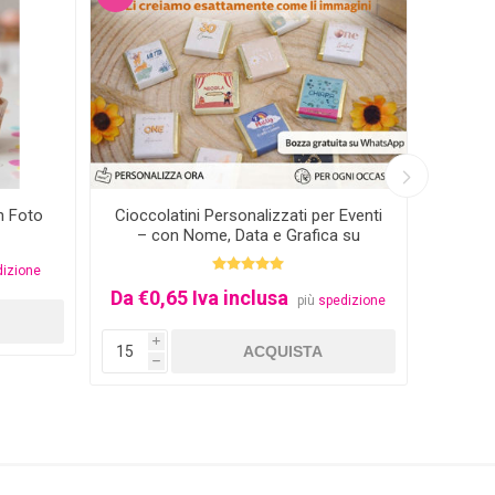
n Foto
Cioccolatini Personalizzati per Eventi
Nome 
– con Nome, Data e Grafica su
Misura
dizione
Da €0,65 Iva inclusa
€5,0
più
spedizione
i
i
h
h