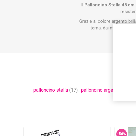
Il
Palloncino Stella 45 cm
resiste
Grazie al colore argento bril
tema, dai matrimoni agl
palloncino stella
(17)
,
palloncino argento
(17)
,
p
-56%