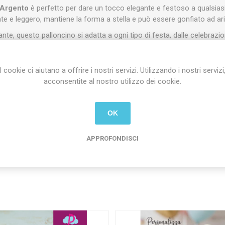
 Argento
è perfetto per dare un tocco elegante e festoso a qualsiasi
nte e leggero, mantiene la forma a stella e può essere gonfiato ad aria
lante, questo palloncino si adatta a ogni tipo di festa, dalle celebrazi
i eventi speciali. Le dimensioni di 45 cm lo rendono visibile e scenog
composizioni con più palloncini o bouquet decorativi.
I cookie ci aiutano a offrire i nostri servizi. Utilizzando i nostri servizi
acconsentite al nostro utilizzo dei cookie.
OK
Tag del prodotto
APPROFONDISCI
alloncino mylar
(139)
,
decorazioni festa
(727)
,
festa elegante
(
palloncino 45 cm
(2)
,
composizione palloncini
(1)