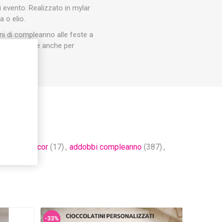
 evento. Realizzato in mylar
 o elio.
oni di compleanno alle feste a
rafico, ideale anche per
,
4)
,
party decor
(17)
,
addobbi compleanno
(387)
,
-33%