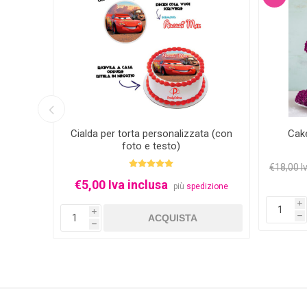
glass
Cialda per torta personalizzata (con
Cak
foto e testo)
€18,00 I
€5,00 Iva inclusa
izione
più
spedizione
i
i
h
h