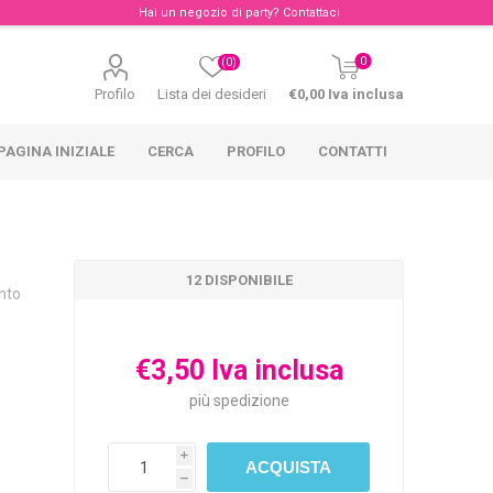
Hai un negozio di party?
Contattaci
0
(0)
Profilo
Lista dei desideri
€0,00 Iva inclusa
PAGINA INIZIALE
CERCA
PROFILO
CONTATTI
12 DISPONIBILE
nto
€3,50 Iva inclusa
più
spedizione
i
h