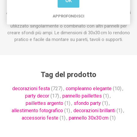
OK
effetti scintillanti e decorativi.
Adatto per decorazioni di feste, compleanni, matrimoni, eventi
APPROFONDISCI
fotografici o allestimenti scenografici, il pannello può essere
utilizzato singolarmente o combinato con altri pannelli per
creare sfondi più ampi. Le dimensioni di 30x30 cm lo rendono
pratico e facile da montare su pareti, tavoli o supporti.
Tag del prodotto
decorazioni festa
(727)
,
compleanno elegante
(10)
,
party decor
(17)
,
pannello paillettes
(1)
,
paillettes argento
(1)
,
sfondo party
(1)
,
allestimento fotografico
(1)
,
decorazioni brillanti
(1)
,
accessorio feste
(1)
,
pannello 30x30 cm
(1)