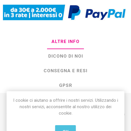
ALTRE INFO
DICONO DI NOI
CONSEGNA E RESI
GPSR
I cookie ci aiutano a offrire i nostri servizi. Utilizzando i
nostri servizi, acconsentite al nostro utilizzo dei
Il
Pannello Paillettes 30x30 cm Argento
è un accessorio
cookie.
versatile e brillante, perfetto per aggiungere un tocco di luce e
glamour a qualsiasi evento. Realizzato con paillettes
argentate di alta qualità, il pannello riflette la luce creando