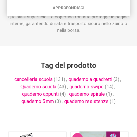
Dotato di spirale resistente, il quaderno consente di sfogliare
APPROFONDISCI
facilmente le pagine e di appoggiarlo comodamente su
qualsiasi superficie. La copertina robusta protegge le pagine
interne, garantendo durata e trasporto sicuro nello zaino o
nella borsa.
Tag del prodotto
cancelleria scuola
(131)
,
quaderno a quadretti
(3)
,
Quaderno scuola
(43)
,
quaderno swipe
(14)
,
quaderno appunti
(4)
,
quaderno spirale
(1)
,
quaderno 5 mm
(3)
,
quaderno resistenze
(1)