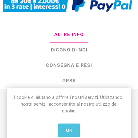
ALTRE INFO
DICONO DI NOI
CONSEGNA E RESI
GPSR
I cookie ci aiutano a offrire i nostri servizi. Utilizzando i
nostri servizi, acconsentite al nostro utilizzo dei
Il
Quaderno Spirale Swipe 5 mm
è perfetto per studenti e
cookie.
professionisti che necessitano di un quaderno versatile e
resistente. La rigatura a quadretti da 5 mm permette scrittura
ordinata e precisa, adatta a matematica, disegno tecnico,
OK
appunti e schemi.